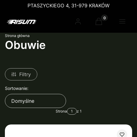
PTASZYCKIEGO 4, 31-979 KRAKÓW
Produkty w koszy
Zaloguj się
Koszyk
Menu
Strona główna
Obuwie
Filtry
Lista produktów
Sortowanie:
Domyślne
Strona
z 1