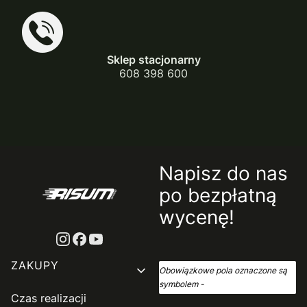
Sklep stacjonarny
608 398 600
Napisz do nas
po bezpłatną
wycenę!
Linki w stopce
ZAKUPY
Obowiązkowe pola oznaczone są
symbolem -
*
Czas realizacji