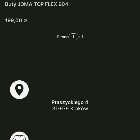
Buty JOMA TOP FLEX 904
Cena
199,00 zł
Strona
z 1
Ptaszyckiego 4
31-979 Kraków