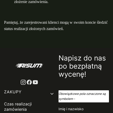
złożenie zamówienia.
Pamiętaj, że zarejestrowani klienci mogą w swoim koncie śledzić
status realizacji złożonych zamówień.
Napisz do nas
po bezpłatną
wycenę!
Linki w stopce
ZAKUPY
Obowiązkowe pola oznaczone są
symbolem -
*
Czas realizacji
zamówienia
Imię i nazwisko