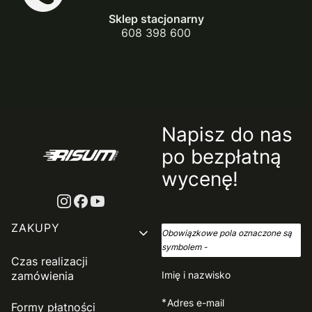
Sklep stacjonarny
608 398 600
Napisz do nas
po bezpłatną
wycenę!
Linki w stopce
ZAKUPY
Obowiązkowe pola oznaczone są
symbolem -
*
Czas realizacji
zamówienia
Imię i nazwisko
*
Adres e-mail
Formy płatności