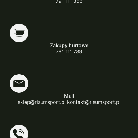
791 111 356
Zakupy hurtowe
791 111 789
Mail
sklep@risumsport.pl kontakt@risumsport.pl