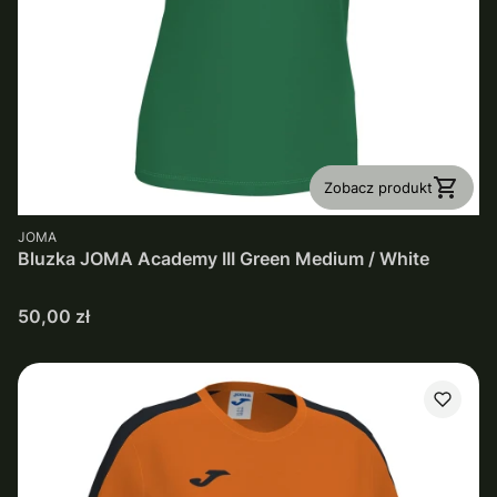
Zobacz produkt
PRODUCENT
JOMA
Bluzka JOMA Academy III Green Medium / White
Cena
50,00 zł