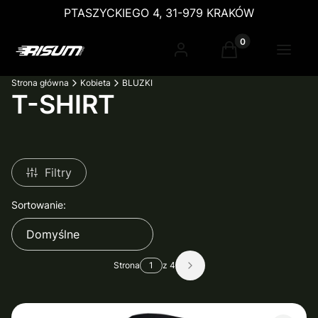
PTASZYCKIEGO 4, 31-979 KRAKÓW
Produkty w koszy
Zaloguj się
Koszyk
Menu
Strona główna
Kobieta
BLUZKI
T-SHIRT
Filtry
Lista produktów
Sortowanie:
Domyślne
Strona
z 4
Następne produkty