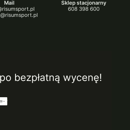
Mail
Sklep stacjonarny
@risumsport.pl
608 398 600
@risumsport.pl
 po bezpłatną wycenę!
m -
*