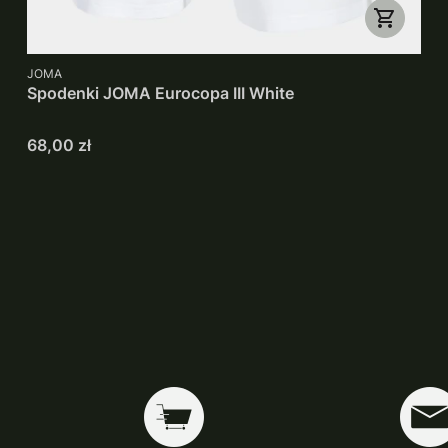
PRODUCENT
JOMA
Spodenki JOMA Eurocopa III White
Cena
68,00 zł