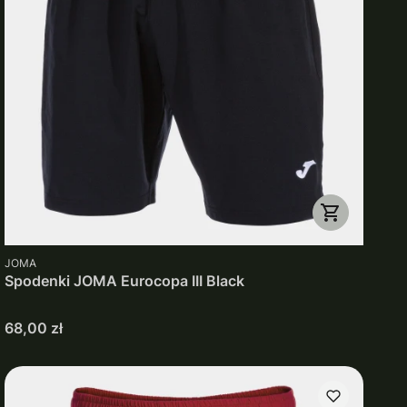
PRODUCENT
JOMA
Spodenki JOMA Eurocopa III Black
Cena
68,00 zł