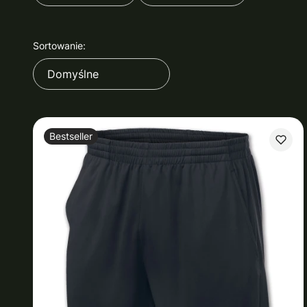
Koniec filtrów
Lista produktów
Sortowanie:
Domyślne
Bestseller