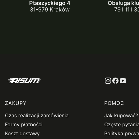
Ptaszyckiego 4
Obsługa kl
31-979 Kraków
791 111 3
Linki w stopce
ZAKUPY
POMOC
Czas realizacji zamówienia
Jak kupować?
Formy płatności
Częste pytani
Koszt dostawy
Polityka prywa