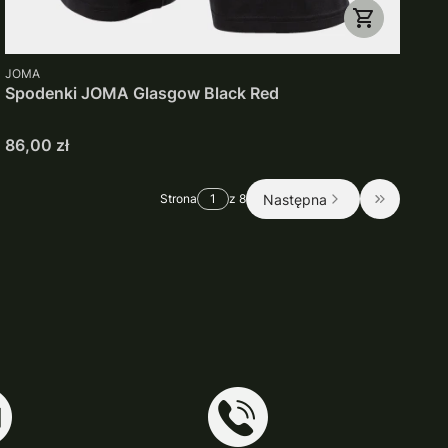
PRODUCENT
JOMA
Spodenki JOMA Glasgow Black Red
Cena
86,00 zł
Następna
Strona
z 8
Przejdź do