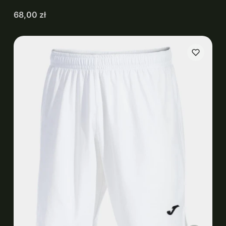
Cena
68,00 zł