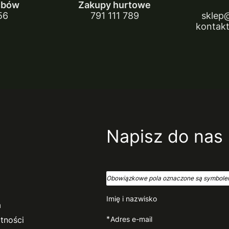
ubów
Zakupy hurtowe
56
791 111 789
sklep
kontakt
Napisz do nas
Obowiązkowe pola oznaczone są symbole
Imię i nazwisko
a
*
tności
Adres e-mail