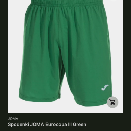
PRODUCENT
JOMA
Spodenki JOMA Eurocopa III Green